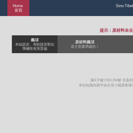
Home
Sino-Tibe
首頁
提示：原材料未去
義項
原材料義項
本站設定、用於語言對比
這才是最準確的！
準確性有所妥協
蘇ICP備17001294號
·非盈利
本站知識內容中由古音小鏡原創者遵循