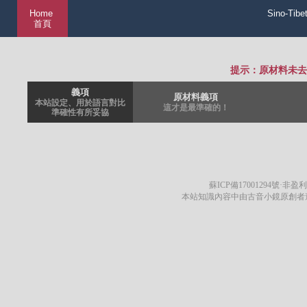
Home
Sino-Tibe
首頁
提示：原材料未去
義項
原材料義項
本站設定、用於語言對比
這才是最準確的！
準確性有所妥協
蘇ICP備17001294號
·非盈利
本站知識內容中由古音小鏡原創者遵循