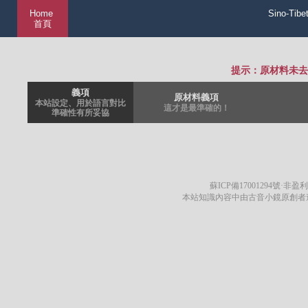
Home
Sino-Tibe
首頁
提示：原材料未去
義項
原材料義項
本站設定、用於語言對比
這才是最準確的！
準確性有所妥協
蘇ICP備17001294號
·非盈利
本站知識內容中由古音小鏡原創者遵循