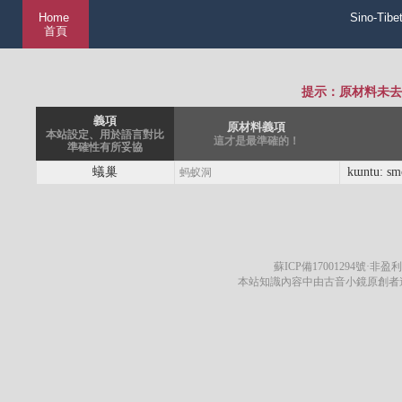
Home
Sino-Tibe
首頁
提示：原材料未去
義項
原材料義項
本站設定、用於語言對比
這才是最準確的！
準確性有所妥協
蟻巢
kɯntu: sm
蚂蚁洞
蘇ICP備17001294號
·非盈利
本站知識內容中由古音小鏡原創者遵循