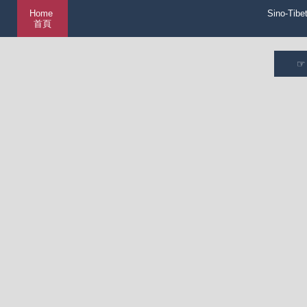
Home
Sino-Tibe
首頁