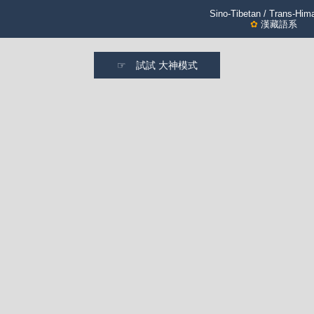
Sino-Tibetan / Trans-Him
✿
漢藏語系