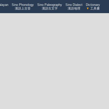
alayan
Sino Phonology
Sino Paleography
Sino Dialect
Dictionary
漢語上古音
漢語古文字
漢語地理
▼
工具書