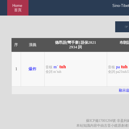
Home
Sino-Tibe
首頁
德昂語[彎手寨] 語保2021
布朗語
序
漢義
2934 詞
tuh
tuh
mˊ
pa
音核
音核
1
爆炸
全詞 mˊtuh
全詞 pa21tuh3
顯示
蘇ICP備17001294號
·非盈利網
本站知識內容中由古音小鏡原創者遵循