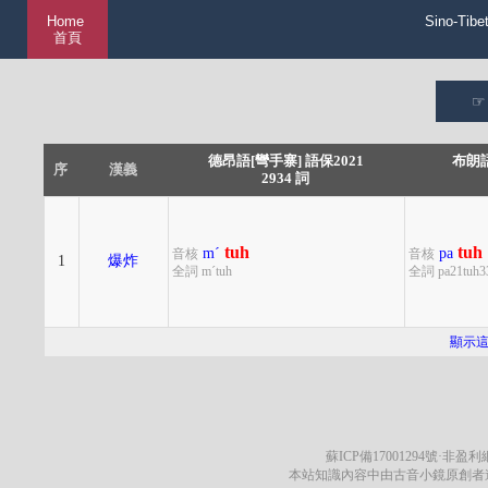
Home
Sino-Tibe
首頁
德昂語[彎手寨] 語保2021
布朗語
序
漢義
2934 詞
tuh
tuh
mˊ
pa
音核
音核
1
爆炸
全詞 mˊtuh
全詞 pa21tuh3
顯示
蘇ICP備17001294號
·非盈利網
本站知識內容中由古音小鏡原創者遵循