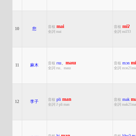
mai
miʔ
音核
音核
10
您
全詞 mai
全詞 miʔ33
maɯ
mi
rɯ
、
mɔn
音核
音核
11
麻木
全詞 rɯ、maɯ
全詞 mɔn21mi
man
m
pli
mak
音核
音核
12
李子
全詞 ʔ·pli man
全詞 mak21ma
man
hi
khuʔ
m