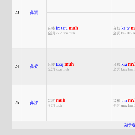
23
鼻洞
muh
m
kɤ
ta:u
ka
tɤ
音核
音核
全詞 kɤ ʔ·ta:u muh
全詞 ka21tɤ21
muh
mɤ
kɔ:ŋ
kiu
音核
音核
24
鼻梁
全詞 kɔ:ŋ muh
全詞 kiu21mɤl
muh
mɤ
um
音核
音核
25
鼻涕
全詞 muh
全詞 um21mɤl
顯示