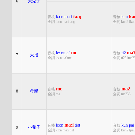
6
大兒子
ta:ŋ
ka
kɔ:n
ma:i
kun
音核
音核
全詞 kɔ:n ma:i ta:ŋ
全詞 kun21kau
mɛ
ma
kɤ
nu
aˊ
tiʔ
音核
音核
7
大指
全詞 kɤ nu aˊmɛ
全詞 tiʔ21maʔ
mɛ
maʔ
音核
音核
8
母親
全詞 mɛ
全詞 maʔ33
ma:i
kɔ:n
tiɛt
kun
pai
音核
音核
9
小兒子
全詞 kɔ:n ma:i tiɛt
全詞 kun21pai