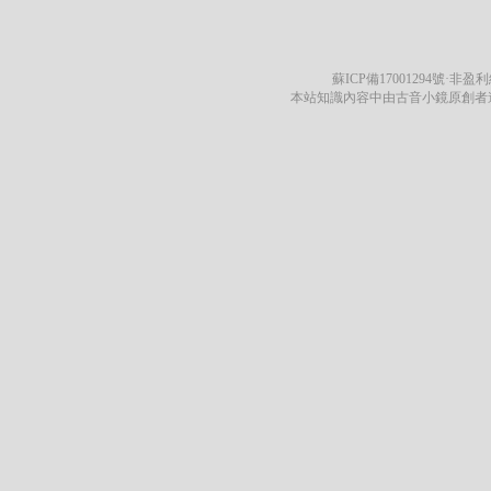
蘇ICP備17001294號
·非盈利
本站知識內容中由古音小鏡原創者遵循