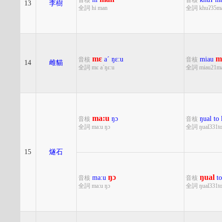
音核
音核
13
李樹
全詞 hi man
全詞 khuʔ35ma
mɛ
m
aˊ
ŋɛ:u
miau
音核
音核
14
雌貓
全詞 mɛ aˊŋɛ:u
全詞 miau21ma
ma:u
ŋɔ
ŋual
to
音核
音核
全詞 ma:u ŋɔ
全詞 ŋual331t
15
燧石
ŋɔ
ŋual
ma:u
to
音核
音核
全詞 ma:u ŋɔ
全詞 ŋual331t