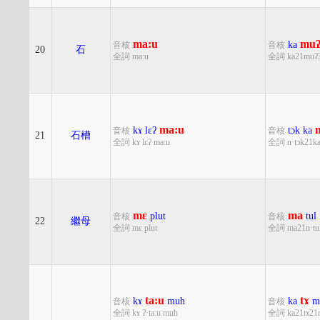
ma:u
mu
ka
音核
音核
20
石
全詞 ma:u
全詞 ka21muʔ
ma:u
kɤ
lɛʔ
tɔk
ka
音核
音核
21
石槽
全詞 kɤ lɛʔ ma:u
全詞 n·tɔk21k
mɛ
ma
plut
tul
音核
音核
22
繼母
全詞 mɛ plut
全詞 ma21n·tu
ta:u
tɤ
kɤ
muh
ka
m
音核
音核
全詞 kɤ ʔ·ta:u muh
全詞 ka21tɤ21