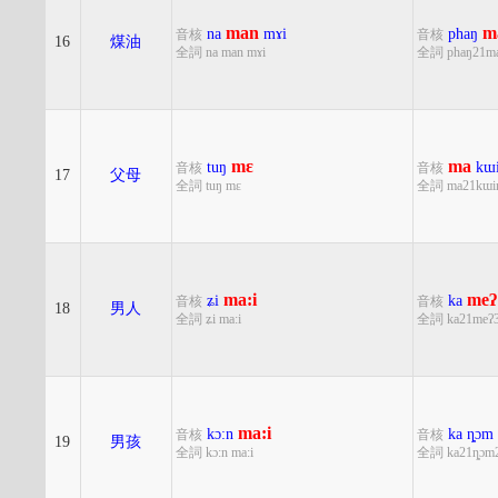
man
m
na
mɤi
phaŋ
音核
音核
16
煤油
全詞 na man mɤi
全詞 phaŋ21ma
mɛ
ma
tuŋ
kɯ
音核
音核
17
父母
全詞 tuŋ mɛ
全詞 ma21kɯi
ma:i
meʔ
ʑi
ka
音核
音核
18
男人
全詞 ʑi ma:i
全詞 ka21meʔ
ma:i
kɔ:n
ka
ȵɔm
音核
音核
19
男孩
全詞 kɔ:n ma:i
全詞 ka21ȵɔm2