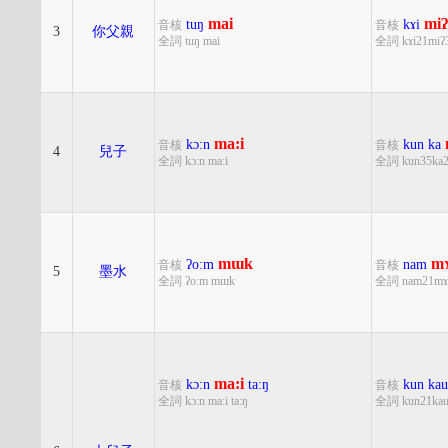
mai
miʔ
tuŋ
kɤi
音核
音核
3
你父親
全詞 tuŋ mai
全詞 kɤi21miʔ
ma:i
kɔ:n
kun
ka
音核
音核
4
兒子
全詞 kɔ:n ma:i
全詞 kun35ka2
mɯk
m
ʔo:m
nam
音核
音核
5
墨水
全詞 ʔo:m mɯk
全詞 nam21mɤ
ma:i
kɔ:n
ta:ŋ
kun
kau
音核
音核
全詞 kɔ:n ma:i ta:ŋ
全詞 kun21kau