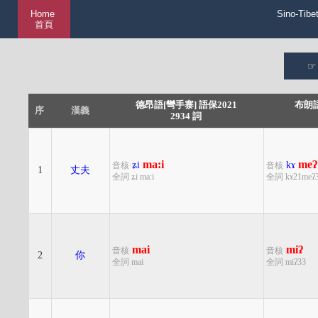
Home
Sino-Tibe
首頁
德昂語[彎手寨] 語保2021
布朗語
序
漢義
2934 詞
ma:i
meʔ
ʑi
kɤ
音核
音核
1
丈夫
全詞 ʑi ma:i
全詞 kɤ21meʔ
mai
miʔ
音核
音核
2
你
全詞 mai
全詞 miʔ33