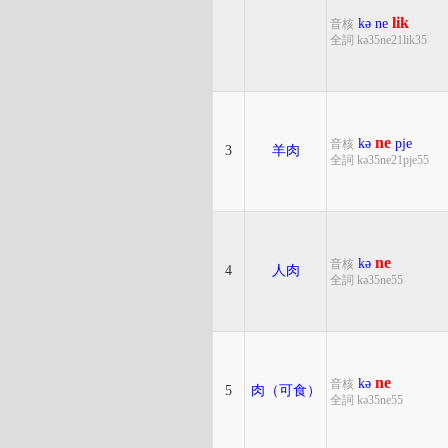
lik
kə
ne
音核
全詞 kə35ne21lik35
ne
kə
pje
音核
3
羊肉
全詞 kə35ne21pje55
ne
kə
音核
4
人肉
全詞 kə35ne55
ne
kə
音核
5
肉（可食）
全詞 kə35ne55