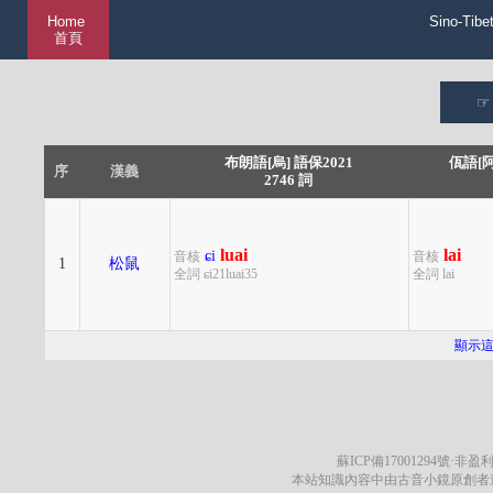
Home
Sino-Tibe
首頁
布朗語[烏] 語保2021
佤語[阿
序
漢義
2746 詞
luai
lai
ɕi
音核
音核
1
松鼠
全詞 ɕi21luai35
全詞 lai
顯示
蘇ICP備17001294號
·非盈利
本站知識內容中由古音小鏡原創者遵循