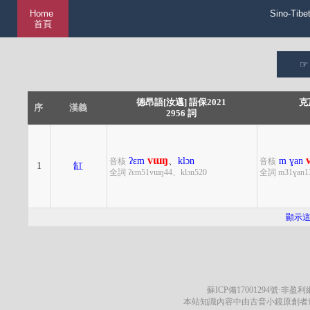
Home
Sino-Tibe
首頁
德昂語[汝邁] 語保2021
克
序
漢義
2956 詞
vɯŋ
ʔɛm
、
klɔn
m
ɣan
音核
音核
1
缸
全詞 ʔɛm51vɯŋ44、klɔn520
全詞 m31ɣan1
顯示
蘇ICP備17001294號
·非盈利網
本站知識內容中由古音小鏡原創者遵循