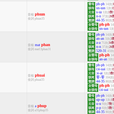
ph-ph
聲母
14次(
ɤn-ɯn
韻母
1次(
ɤ-ɯ
元音
1次(
1對
phɯn
音核
n-n
韻尾
37次(
26
全詞 phɯn35
44-35
聲調
80次(
ph-ph
全聲母
1
ɤn-ɯn
全韻母
1次
ph-ph
聲母
14次(
an-an
韻母
3次(
3
a-a
元音
71次(
34
phan
mat
音核
n-n
韻尾
37次(
26
全詞 mat13phan31
520-31
聲調
43次
ph-ph
全聲母
1
an-an
全韻母
3次(
ph-ph
聲母
14次(
iɔi-uai
韻母
1次(
ɔi-ai
元音
3次(
3對
phuai
音核
零-零
韻尾
104次
全詞 phuai35
44-35
聲調
80次(
ph-ph
全聲母
1
iɔi-uai
全韻母
1次
ph-ph
聲母
14次(
up-up
韻母
1次(
1
u-u
元音
9次(
7對
phup
a
音核
p-p
韻尾
8次(
5對
全詞 a31phup35
44-35
聲調
80次(