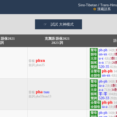
Sino-Tibetan / Trans-Him
✿
漢藏語系
 語保2021
克蔑語 語保2021
語
 詞
2823 詞
ph-ph
聲母
14次(
un-ɤn
韻母
4次(
3
u-ɤ
元音
4次(
3對
音
phɤn
音核
n-n
韻尾
37次(
26
全詞 phɤn35
520-35
聲調
82次
ph-ph
全聲母
1
un-ɤn
全韻母
4次(
ph-ph
聲母
14次(
ia-a
韻母
2次(
1對
a-a
元音
71次(
34
pha
tsau
音核
零-零
韻尾
104次
全詞 pha33tsau13
520-33
聲調
29次
ph-ph
全聲母
1
ia-a
全韻母
2次(
1
ph-ph
聲母
14次(
on-un