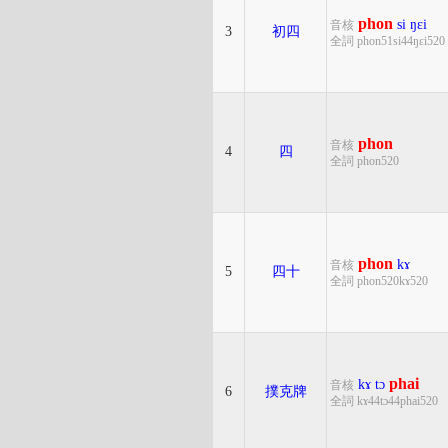
phon
si
ŋɛi
音核
3
初四
全詞 phon51si44ŋɛi520
phon
音核
4
四
全詞 phon520
phon
kɤ
音核
5
四十
全詞 phon520kɤ520
phai
kɤ
tɔ
音核
6
撲克牌
全詞 kɤ44tɔ44phai520