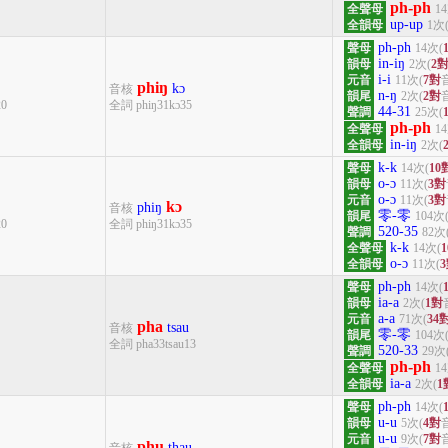
ph-ph
全聲母
1
up-up
全韻母
1次
ph-ph
聲母
14次(
in-iŋ
韻母
2次(
2
i-i
元音
11次(
7對
phiŋ
kɔ
音核
n-ŋ
韻尾
2次(
2對
20
全詞 phiŋ31kɔ35
44-31
聲調
25次(
ph-ph
全聲母
1
in-iŋ
全韻母
2次(
k-k
聲母
14次(
10
o-ɔ
韻母
11次(
3對
o-ɔ
元音
11次(
3對
kɔ
phiŋ
音核
零-零
韻尾
104次
20
全詞 phiŋ31kɔ35
520-35
聲調
82次
k-k
全聲母
14次(
o-ɔ
全韻母
11次(
ph-ph
聲母
14次(
ia-a
韻母
2次(
1對
a-a
元音
71次(
34
pha
tsau
音核
零-零
韻尾
104次
全詞 pha33tsau13
520-33
聲調
29次
ph-ph
全聲母
1
ia-a
全韻母
2次(
1
ph-ph
聲母
14次(
u-u
韻母
5次(
4對
u-u
元音
9次(
7對
phu
thau