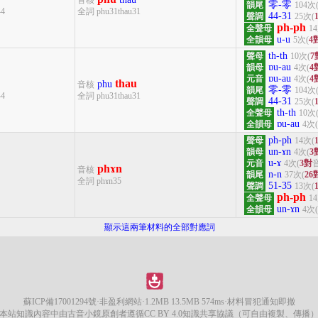
音核
零-零
韻尾
104次
44
全詞 phu31thau31
44-31
聲調
25次(
ph-ph
全聲母
1
u-u
全韻母
5次(
4
th-th
聲母
10次(
7
ɒu-au
韻母
4次(
4
ɒu-au
元音
4次(
4
thau
phu
音核
零-零
韻尾
104次
44
全詞 phu31thau31
44-31
聲調
25次(
th-th
全聲母
10次
ɒu-au
全韻母
4次(
ph-ph
聲母
14次(
un-ɤn
韻母
4次(
3
u-ɤ
元音
4次(
3對
音
phɤn
音核
n-n
韻尾
37次(
26
全詞 phɤn35
51-35
聲調
13次(
ph-ph
全聲母
1
un-ɤn
全韻母
4次(
顯示這兩筆材料的全部對應詞
蘇ICP備17001294號
·非盈利網站·1.2MB 13.5MB 574ms·材料冒犯通知即撤
本站知識內容中由古音小鏡原創者遵循CC BY 4.0知識共享協議（可自由複製、傳播