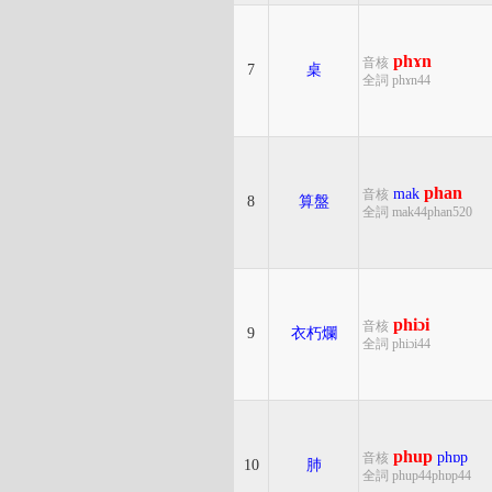
phɤn
音核
7
桌
全詞 phɤn44
phan
mak
音核
8
算盤
全詞 mak44phan520
phiɔi
音核
9
衣朽爛
全詞 phiɔi44
phup
phɒp
音核
10
肺
全詞 phup44phɒp44