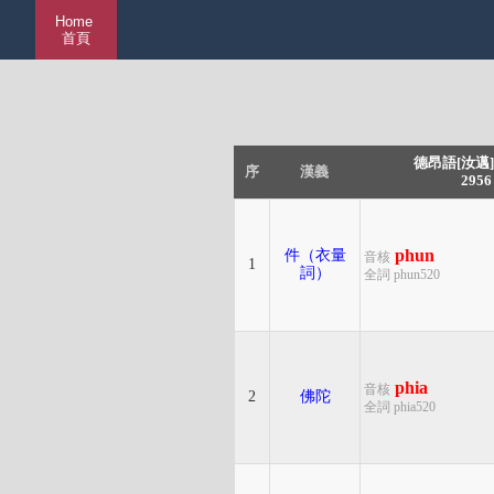
Home
首頁
德昂語[汝邁]
序
漢義
2956
phun
件（衣量
音核
1
詞）
全詞 phun520
phia
音核
2
佛陀
全詞 phia520