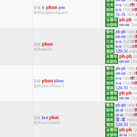
韻母
2次(
1
o-u
元音
5次(
4對
phun
lɛ
pon
音核
n-n
韻尾
37次(
26
全詞 lɛ33phun31pon31
51-31
聲調
36次(
ph-ph
全聲母
1
on-un
全韻母
2次
ph-ph
聲母
14次(
on-on
韻母
1次(
1
o-o
元音
16次(
11
phon
音核
n-n
韻尾
37次(
26
全詞 phon31
520-31
聲調
43次
ph-ph
全聲母
1
on-on
全韻母
1次
ph-ph
聲母
14次(
on-un
韻母
2次(
1
o-u
元音
5次(
4對
phun
khieu
音核
n-n
韻尾
37次(
26
全詞 phun33khieu33
520-33
聲調
29次
ph-ph
全聲母
1
on-un
全韻母
2次
ph-ph
聲母
14次(
ai-ai
韻母
24次(
7
ai-ai
元音
25次(
8
phai
kɛn
音核
零-零
韻尾
104次
全詞 kɛn31phai33
520-33
聲調
29次
ph-ph
全聲母
1
ai-ai
全韻母
24次(