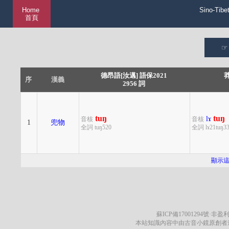
Home
Sino-Tibe
首頁
德昂語[汝邁] 語保2021
莽
序
漢義
2956 詞
tuŋ
tuŋ
lɤ
音核
音核
1
兜物
全詞 tuŋ520
全詞 lɤ21tuŋ3
顯示
蘇ICP備17001294號
·非盈利
本站知識內容中由古音小鏡原創者遵循