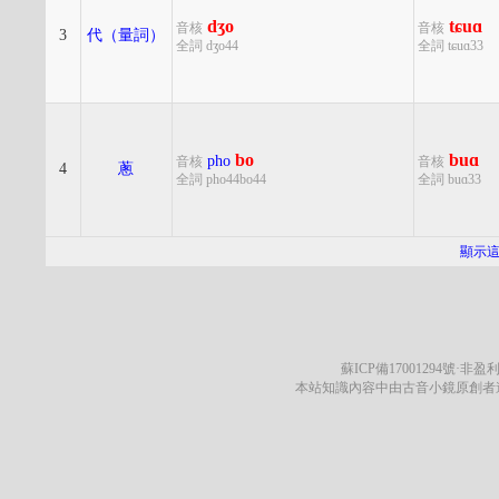
dʒo
tɕuɑ
音核
音核
3
代（量詞）
全詞 dʒo44
全詞 tɕuɑ33
bo
buɑ
pho
音核
音核
4
蔥
全詞 pho44bo44
全詞 buɑ33
顯示
蘇ICP備17001294號
·非盈利
本站知識內容中由古音小鏡原創者遵循