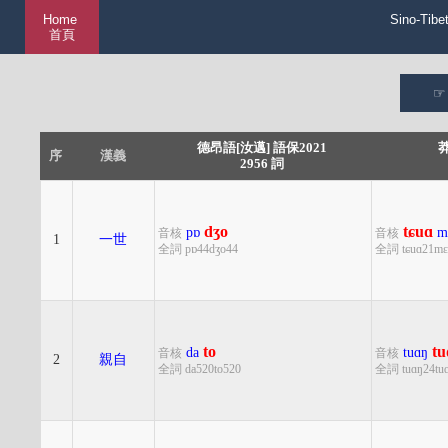
Home
Sino-Tibe
首頁
德昂語[汝邁] 語保2021
莽
序
漢義
2956 詞
dʒo
tɕuɑ
pɒ
m
音核
音核
1
一世
全詞 pɒ44dʒo44
全詞 tɕuɑ21mɛ
to
tu
da
tuɑŋ
音核
音核
2
親自
全詞 da520to520
全詞 tuɑŋ24tu