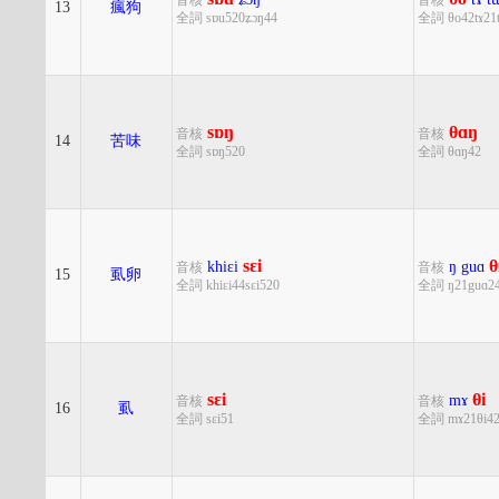
音核
音核
13
瘋狗
全詞 sɒu520ʑɔŋ44
全詞 θo42tɤ21
sɒŋ
θɑŋ
音核
音核
14
苦味
全詞 sɒŋ520
全詞 θɑŋ42
sɛi
θ
khiɛi
ŋ
guɑ
音核
音核
15
虱卵
全詞 khiɛi44sɛi520
全詞 ŋ21guɑ24
sɛi
θi
mɤ
音核
音核
16
虱
全詞 sɛi51
全詞 mɤ21θi4