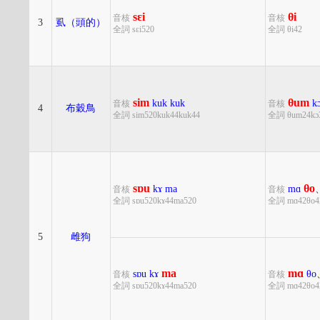
sɛi
θi
音核
音核
3
虱（頭的）
全詞 sɛi520
全詞 θi42
sim
θum
kuk
kuk
k
音核
音核
4
布穀鳥
全詞 sim520kuk44kuk44
全詞 θum24kɔ
sɒu
θo
kɤ
ma
mɑ
音核
音核
全詞 sɒu520kɤ44ma520
全詞 mɑ42θo4
5
雌狗
ma
mɑ
sɒu
kɤ
θo
音核
音核
全詞 sɒu520kɤ44ma520
全詞 mɑ42θo4