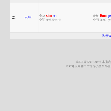
sim
θum
rɛu
p
音核
音核
21
麻雀
全詞 sim520rɛu44
全詞 θum21pɤɑ
顯示
蘇ICP備17001294號
·非盈利
本站知識內容中由古音小鏡原創者遵循