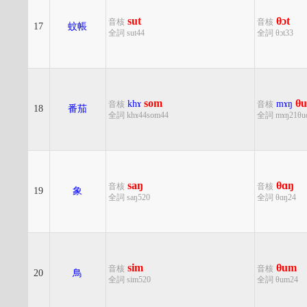
sut
θɔt
音核
音核
17
蚊帳
全詞 sut44
全詞 θɔt33
som
θ
khɤ
mɤŋ
音核
音核
18
番茄
全詞 khɤ44som44
全詞 mɤŋ21θu
saŋ
θɑŋ
音核
音核
19
象
全詞 saŋ520
全詞 θɑŋ24
sim
θum
音核
音核
20
鳥
全詞 sim520
全詞 θum24