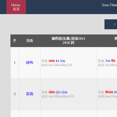
Home
Sino-Tibe
首頁
德昂語[汝邁] 語保2021
莽
序
漢義
2956 詞
sɒu
θo
kɤ
loŋ
ʔɔn
音核
音核
1
雄狗
全詞 sɒu520kɤ44loŋ520
全詞 ʔɔn24θo4
sim
θum
tʃia
tʃau
h
音核
音核
2
喜鵲
全詞 sim520tʃia44tʃau520
全詞 θum21hi