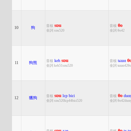
sɒu
θo
音核
音核
10
狗
全詞 sɒu520
全詞 θo42
sɒu
θ
keh
tɕɯɑ
音核
音核
11
狗熊
全詞 keh51sɒu520
全詞 tɕɯɑ42θo
sɒu
θo
lɛp
biɛi
duɑ
音核
音核
12
獵狗
全詞 sɒu520lɛp44biɛi520
全詞 θo42duɑ
sɒu
θo
ʑɔŋ
tɤ
t