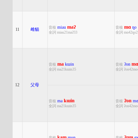
maʔ
mɑ
miau
ȵo
音核
音核
11
雌貓
全詞 miau21maʔ33
全詞 mɑ42ȵo2
ma
m
kɯin
ʔon
音核
音核
全詞 ma21kɯin35
全詞 ʔon42mɑ
12
父母
kɯin
ʔon
ma
m
音核
音核
全詞 ma21kɯin35
全詞 ʔon42mɑ
kam
ʔɑm
mun
g
音核
音核