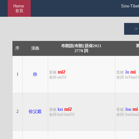
Home
Sino-Tibe
首頁
布朗語[布朗] 語保2021
莽
序
漢義
2770 詞
miʔ
mi
ʔɑ
音核
音核
1
你
全詞 miʔ33
全詞 ʔɑ33mi2
miʔ
mi
kɤi
ʔon
音核
音核
2
你父親
全詞 kɤi21miʔ33
全詞 ʔon42mi2