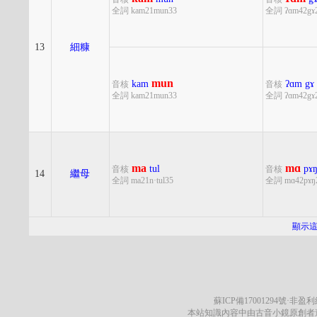
全詞 kam21mun33
全詞 ʔɑm42gɤ
13
細糠
mun
kam
ʔɑm
gɤ
音核
音核
全詞 kam21mun33
全詞 ʔɑm42gɤ
ma
mɑ
tul
pɤ
音核
音核
14
繼母
全詞 ma21n·tul35
全詞 mɑ42pɤŋ2
顯示
蘇ICP備17001294號
·非盈利網
本站知識內容中由古音小鏡原創者遵循