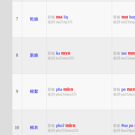
ma
mɑ
liŋ
hɑ
音核
音核
7
乾娘
全詞 ma21liŋ331
全詞 mɑ21hɑŋ
mɤn
mɑ
ka
tɕɑ
音核
音核
8
新娘
全詞 ka21mɤn331
全詞 tɕɑ21mɑn
miɛn
mɛ
pha
pɑ
音核
音核
9
棉絮
全詞 pha21miɛn331
全詞 pɑ21mɛn
miɛn
phoʔ
θuɑ
pɑ
音核
音核
10
棉衣
全詞 phoʔ33miɛn331
全詞 θuɑ24pɑ2