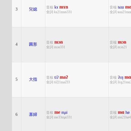
mɤn
m
kɤ
tɕɯ
音核
音核
3
兒媳
全詞 kɤ21mɤn331
全詞 tɕɯ21mɑ
mɔn
mɔn
音核
音核
4
圓形
全詞 mɔn331
全詞 mɔn21
maʔ
mɑ
tiʔ
ʔɛŋ
音核
音核
5
大指
全詞 tiʔ21maʔ33
全詞 ʔɛŋ21mɑ
me
mɑ
m̥ai
hø
音核
音核
6
寡婦
全詞 me33m̥ai331
全詞 mɑ21hø4