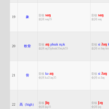
saŋ
saŋ
音核
音核
19
象
全詞 saŋ35
全詞 saŋ
aŋ
ʔaŋ
phɯk
m̥ɔk
si
音核
音核
20
軟骨
全詞 aŋ35phɯk35m̥ɔk55
全詞 si-ʔaŋ-kru
aŋ
ʔaŋ
kə
si
音核
音核
21
骨
全詞 kə21aŋ35
全詞 si-ʔaŋ
l̥iŋ
l̥ɔŋ
音核
音核
22
高（high）
全詞 l̥iŋ35
全詞 l̥ɔŋ