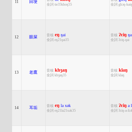
11
田埂
全詞 tie35khoŋ55
全詞 ghɔŋ-kai
eŋ
ʔɛiŋ
ŋai
ŋa
音核
音核
12
眼屎
全詞 eŋ21ŋai35
全詞 ʔɛiŋ-ŋai
khʒaŋ
klaŋ
音核
音核
13
老鷹
全詞 khʒaŋ35
全詞 klaŋ
eŋ
ʔɛiŋ
la
xək
a
音核
音核
14
耳垢
全詞 eŋ21la21xək35
全詞 ʔɛiŋ-a-liɔ