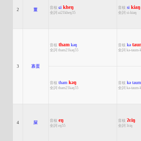
kheŋ
kiaŋ
ɕi
si
音核
音核
2
薑
全詞 ɕi21kheŋ35
全詞 si-kiaŋ
tham
tau
kəŋ
kə
音核
音核
全詞 tham21kəŋ55
全詞 kə-taum-
3
寡蛋
kəŋ
tham
kə
taum
音核
音核
全詞 tham21kəŋ55
全詞 kə-taum-
eŋ
ʔɛiŋ
音核
音核
4
屎
全詞 eŋ55
全詞 ʔɛiŋ