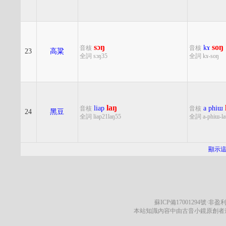
sɔŋ
soŋ
kɤ
音核
音核
23
高粱
全詞 sɔŋ35
全詞 kɤ-soŋ
laŋ
liap
a
phiɯ
音核
音核
24
黑豆
全詞 liap21laŋ55
全詞 a-phiɯ-la
顯示
蘇ICP備17001294號
·非盈利
本站知識內容中由古音小鏡原創者遵循