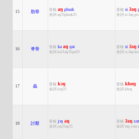
aŋ
ʔaŋ
phɯk
si
音核
音核
15
肋骨
全詞 aŋ35phɯk35
全詞 si-ʔaŋ-pr
aŋ
ʔaŋ
kə
ŋət
si
音核
音核
16
脊骨
全詞 kə21aŋ35ŋət55
全詞 si-ʔaŋ-kr
kɔŋ
khoŋ
音核
音核
17
蟲
全詞 kɔŋ35
全詞 khoŋ
aŋ
ʔaŋ
jɔŋ
sɔ
音核
音核
18
討厭
全詞 jɔŋ35aŋ35
全詞 ʔaŋ-sɔm-