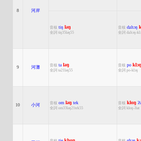
8
河岸
ləŋ
k
tiŋ
dʑhɔŋ
音核
音核
全詞 tiŋ35ləŋ55
全詞 dʑhɔŋ-kl
ləŋ
klɔ
ta
po
音核
音核
9
河灘
全詞 ta21ləŋ55
全詞 po-klɔŋ
ləŋ
kloŋ
om
tek
ʔi
音核
音核
10
小河
全詞 om33ləŋ21tek55
全詞 kloŋ-ʔiat
khoŋ
k
tie
ghɔŋ
音核
音核