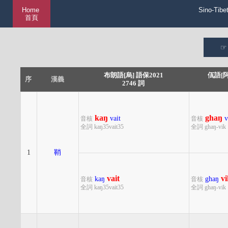
Home
Sino-Tibe
首頁
布朗語[烏] 語保2021
佤語[阿
序
漢義
2746 詞
kaŋ
ghaŋ
vait
v
音核
音核
全詞 kaŋ35vait35
全詞 ghaŋ-vik
1
鞘
vait
vi
kaŋ
ghaŋ
音核
音核
全詞 kaŋ35vait35
全詞 ghaŋ-vik