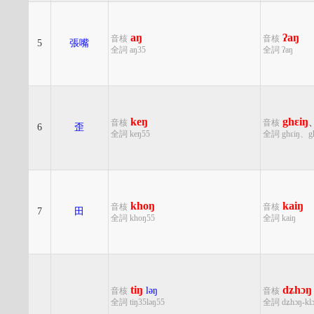
aŋ
ʔaŋ
音核
音核
5
張嘴
全詞 aŋ35
全詞 ʔaŋ
keŋ
ghɛiŋ
音核
音核
6
歪
全詞 keŋ55
全詞 ghɛiŋ、gh
khoŋ
kaiŋ
音核
音核
7
田
全詞 khoŋ55
全詞 kaiŋ
tiŋ
dʑhɔŋ
ləŋ
音核
音核
全詞 tiŋ35ləŋ55
全詞 dʑhɔŋ-kl