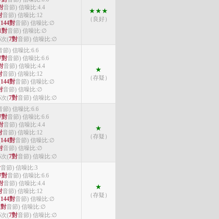
對
音節) 信噪比:4.4
★★★
對
音節) 信噪比:12
（良好）
(
144對
音節) 信噪比:∅
1對
音節) 信噪比:∅
5次(
7對
音節) 信噪比:∅
音節) 信噪比:6.6
7對
音節) 信噪比:6.6
對
音節) 信噪比:4.4
★
對
音節) 信噪比:12
（存疑）
(
144對
音節) 信噪比:∅
對
音節) 信噪比:∅
5次(
7對
音節) 信噪比:∅
音節) 信噪比:6.6
7對
音節) 信噪比:6.6
對
音節) 信噪比:4.4
★
對
音節) 信噪比:12
（存疑）
(
144對
音節) 信噪比:∅
對
音節) 信噪比:∅
5次(
7對
音節) 信噪比:∅
對
音節) 信噪比:3
7對
音節) 信噪比:6.6
對
音節) 信噪比:4.4
★
對
音節) 信噪比:12
（存疑）
(
144對
音節) 信噪比:∅
1對
音節) 信噪比:∅
5次(
7對
音節) 信噪比:∅