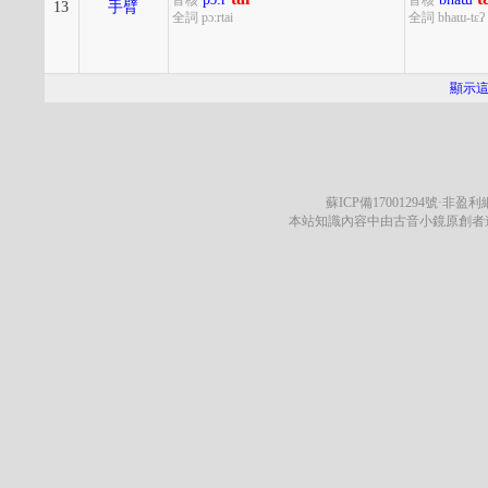
音核
音核
13
手臂
全詞 pɔ:rtai
全詞 bhaɯ-tɛʔ
顯示
蘇ICP備17001294號
·非盈利網
本站知識內容中由古音小鏡原創者遵循