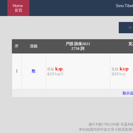
Home
Sino-Tibe
首頁
戶語 語保2021
克
序
漢義
2750 詞
kɔp
kɔ:p
音核
音核
1
敷
全詞 kɔp31
全詞 kɔ:p
顯示
蘇ICP備17001294號
·非盈利網
本站知識內容中由古音小鏡原創者遵循