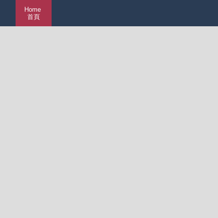
Home
首頁