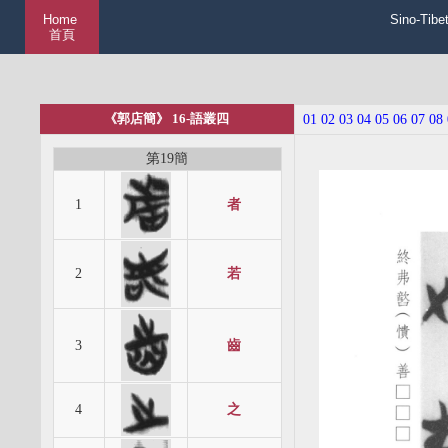
Home
Sino-Tibe
首頁
《郭店簡》 16-語叢四
01
02
03
04
05
06
07
08
第19簡
1
者
2
若
3
齒
4
之