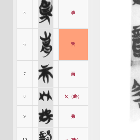
5
事
6
舌
7
而
8
夂（終）
9
弗
10
○（啗）