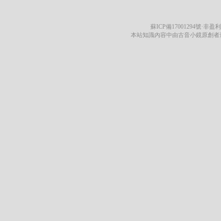
蘇ICP備17001294號
·非盈利
本站知識內容中由古音小鏡原創者遵循