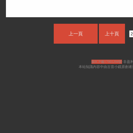
上一頁
上十頁
蘇ICP備17001294號
·非盈利
本站知識內容中由古音小鏡原創者遵循