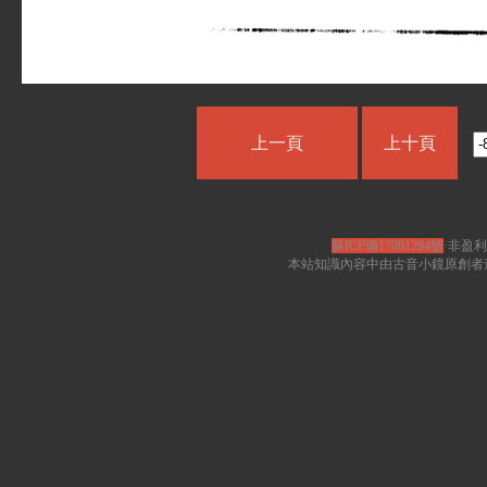
上一頁
上十頁
蘇ICP備17001294號
·非盈利
本站知識內容中由古音小鏡原創者遵循