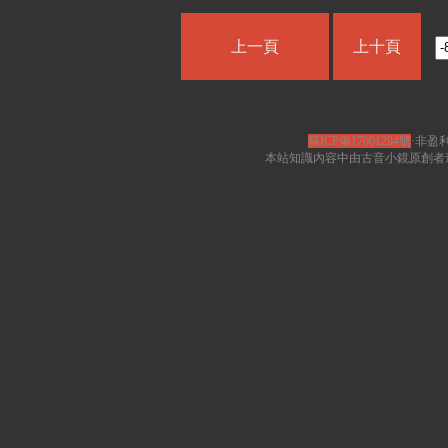
上一頁
上十頁
蘇ICP備17001294號
·非盈利
本站知識內容中由古音小鏡原創者遵循