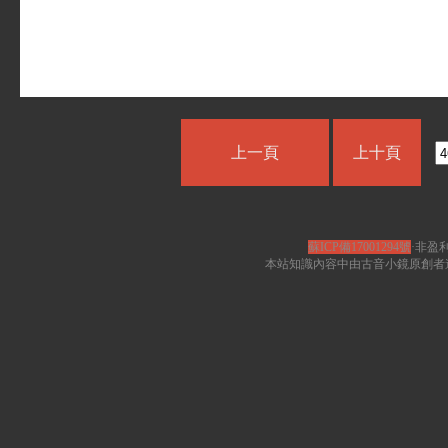
上一頁
上十頁
蘇ICP備17001294號
·非盈利
本站知識內容中由古音小鏡原創者遵循