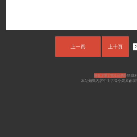
上一頁
上十頁
蘇ICP備17001294號
·非盈利
本站知識內容中由古音小鏡原創者遵循