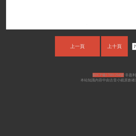
上一頁
上十頁
蘇ICP備17001294號
·非盈利
本站知識內容中由古音小鏡原創者遵循