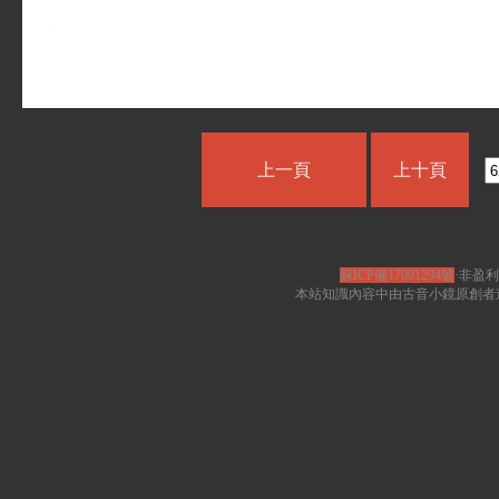
上一頁
上十頁
蘇ICP備17001294號
·非盈利
本站知識內容中由古音小鏡原創者遵循