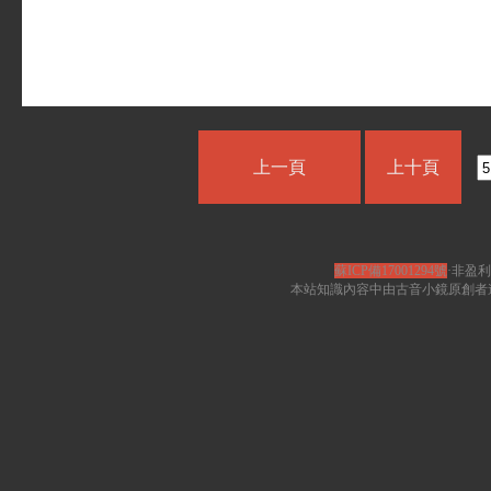
上一頁
上十頁
蘇ICP備17001294號
·非盈利
本站知識內容中由古音小鏡原創者遵循