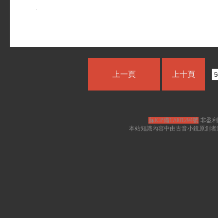
上一頁
上十頁
蘇ICP備17001294號
·非盈利
本站知識內容中由古音小鏡原創者遵循