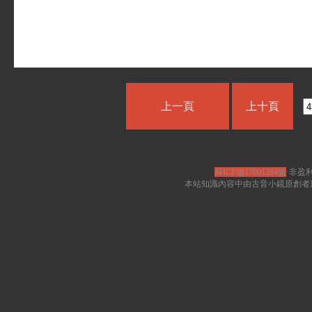
上一頁
上十頁
蘇ICP備17001294號
·非盈利
本站知識內容中由古音小鏡原創者遵循