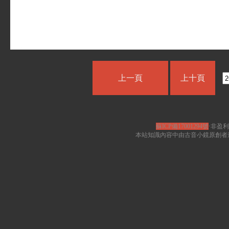
上一頁
上十頁
蘇ICP備17001294號
·非盈利
本站知識內容中由古音小鏡原創者遵循