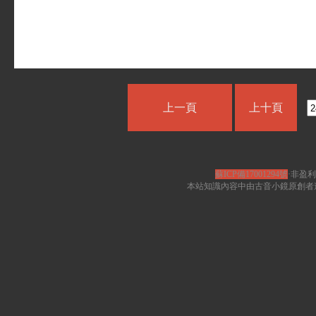
上一頁
上十頁
蘇ICP備17001294號
·非盈利
本站知識內容中由古音小鏡原創者遵循