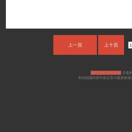
上一頁
上十頁
蘇ICP備17001294號
·非盈利
本站知識內容中由古音小鏡原創者遵循