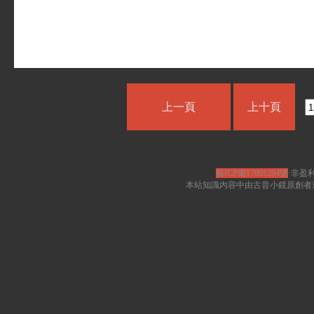
上一頁
上十頁
蘇ICP備17001294號
·非盈利
本站知識內容中由古音小鏡原創者遵循