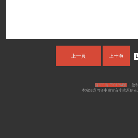
上一頁
上十頁
蘇ICP備17001294號
·非盈利
本站知識內容中由古音小鏡原創者遵循