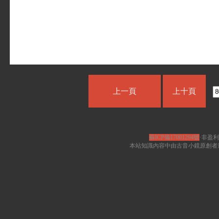
上一頁
上十頁
蘇ICP備17001294號
·非盈利
本站知識內容中由古音小鏡原創者遵循