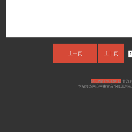
上一頁
上十頁
蘇ICP備17001294號
·非盈利
本站知識內容中由古音小鏡原創者遵循