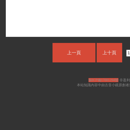
上一頁
上十頁
蘇ICP備17001294號
·非盈利
本站知識內容中由古音小鏡原創者遵循