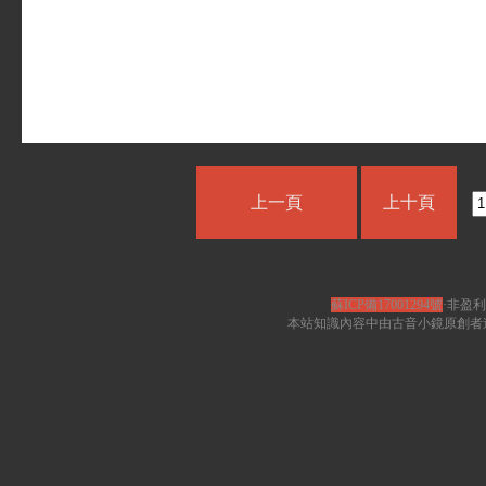
上一頁
上十頁
蘇ICP備17001294號
·非盈利
本站知識內容中由古音小鏡原創者遵循