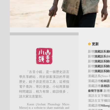
✿
更新
新增
漢藏語系層
新增
漢藏語系分
新增
漢藏語系關
新增
漢藏語系關
新增
漢藏語系關
「古音小鏡」是一個歷史語言
漢藏語系(Sino-Tib
學共享網站，用於探索漢語的早期
漢藏語增
松林語支(
歷史。鏡子原是照容工具，這裡指
漢藏語增
昌都語群
電子查詢，寄託便捷。小站用業餘
新增
秦簡字形庫
時間建設，精力有限，錯誤很多，
漢語古文字欄
請大家注意鑒別。
漢語古文字欄
Kaom (Archaic Phonology Micro
漢藏語增
Mila
Mirror) is a website to share materials and