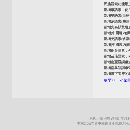
民族語素功能增
新增
康語素
，使
新增
僰語素
(白
新增
尼語素
(彝
新增
先秦韻繫聯
新增
(中國境內)
新增
羌語素
(含
新增
(中國境內)
新增
侗台語素
，
新增
苗瑤語素
，
新增
南亞語詞彙
新增
南島語詞彙
新增
漢字聲符的
更早>>
小菜園
蘇ICP備17001294號
·非盈利
本站知識內容中由古音小鏡原創者遵循