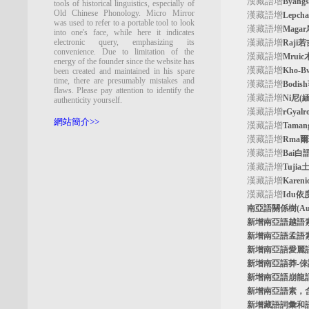
漢藏語增
Byan
tools of historical linguistics, especially of
Old Chinese Phonology. Micro Mirror
漢藏語增
Lepc
was used to refer to a portable tool to look
漢藏語增
Maga
into one's face, while here it indicates
electronic query, emphasizing its
漢藏語增
Raji
convenience. Due to limitation of the
漢藏語增
Mrui
energy of the founder since the website has
漢藏語增
Kho-
been created and maintained in his spare
time, there are presumably mistakes and
漢藏語增
Bodi
flaws. Please pay attention to identify the
漢藏語增
Ni尼(
authenticity yourself.
漢藏語增
rGyal
網站簡介>>
漢藏語增
Tama
漢藏語增
Rma
漢藏語增
Bai白
漢藏語增
Tuji
漢藏語增
Kare
漢藏語增
Idu依
南亞語關係樹
(A
新增南亞語
越語
新增南亞語
孟語
新增南亞語
愛麗
新增南亞語
莽-
新增南亞語
崩龍
新增
南亞語素
，
新增
藏語詞彙和