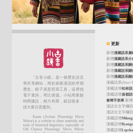
✿
更新
新增
漢藏語系層
新增
漢藏語系分
新增
漢藏語系關
新增
漢藏語系關
新增
漢藏語系關
「古音小鏡」是一個歷史語言
漢藏語系(Sino-Tib
學共享網站，用於探索漢語的早期
漢藏語增
松林語支(
歷史。鏡子原是照容工具，這裡指
漢藏語增
昌都語群
電子查詢，寄託便捷。小站用業餘
新增
秦簡字形庫
時間建設，精力有限，錯誤很多，
漢語古文字欄
請大家注意鑒別。
漢語古文字欄
Kaom (Archaic Phonology Micro
漢藏語增
Mila
Mirror) is a website to share materials and
漢藏語增
Byan
tools of historical linguistics, especially of
Old Chinese Phonology. Micro Mirror
漢藏語增
Lepc