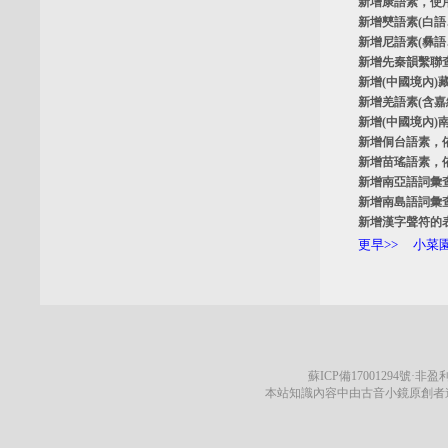
新增
康語素
，使
新增
僰語素
(白
新增
尼語素
(彝
新增
先秦韻繫聯
新增
(中國境內)
新增
羌語素
(含
新增
(中國境內)
新增
侗台語素
，
新增
苗瑤語素
，
新增
南亞語詞彙
新增
南島語詞彙
新增
漢字聲符的
更早>>
小菜園
蘇ICP備17001294號
·非盈利
本站知識內容中由古音小鏡原創者遵循