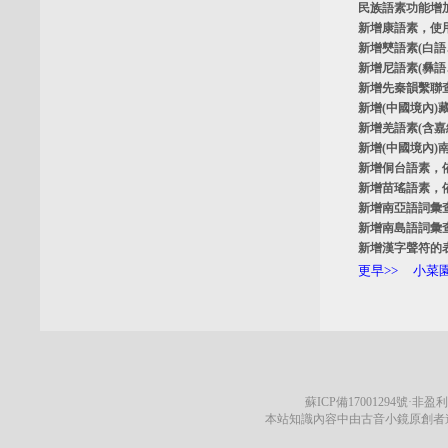
民族語素功能增
新增
康語素
，使
新增
僰語素
(白
新增
尼語素
(彝
新增
先秦韻繫聯
新增
(中國境內)
新增
羌語素
(含
新增
(中國境內)
新增
侗台語素
，
新增
苗瑤語素
，
新增
南亞語詞彙
新增
南島語詞彙
新增
漢字聲符的
更早>>
小菜園
蘇ICP備17001294號
·非盈利
本站知識內容中由古音小鏡原創者遵循