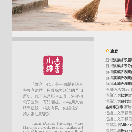
✿
更新
新增
漢藏語系層
新增
漢藏語系分
新增
漢藏語系關
新增
漢藏語系關
新增
漢藏語系關
「古音小鏡」是一個歷史語言
漢藏語系(Sino-Tib
學共享網站，用於探索漢語的早期
漢藏語增
松林語支(
歷史。鏡子原是照容工具，這裡指
漢藏語增
昌都語群
電子查詢，寄託便捷。小站用業餘
新增
秦簡字形庫
時間建設，精力有限，錯誤很多，
漢語古文字欄
請大家注意鑒別。
漢語古文字欄
Kaom (Archaic Phonology Micro
漢藏語增
Mila
Mirror) is a website to share materials and
漢藏語增
Byan
tools of historical linguistics, especially of