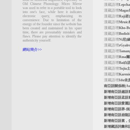
Old Chinese Phonology. Micro Mirror
漢藏語增
Lepc
was used to refer to a portable tool to look
漢藏語增
Maga
into one's face, while here it indicates
electronic query, emphasizing its
漢藏語增
Raji
convenience. Due to limitation of the
漢藏語增
Mrui
energy of the founder since the website has
漢藏語增
Kho-
been created and maintained in his spare
time, there are presumably mistakes and
漢藏語增
Bodi
flaws. Please pay attention to identify the
漢藏語增
Ni尼(
authenticity yourself.
漢藏語增
rGyal
網站簡介>>
漢藏語增
Tama
漢藏語增
Rma
漢藏語增
Bai白
漢藏語增
Tuji
漢藏語增
Kare
漢藏語增
Idu依
南亞語關係樹
(A
新增南亞語
越語
新增南亞語
孟語
新增南亞語
愛麗
新增南亞語
莽-
新增南亞語
崩龍
新增
南亞語素
，
新增
藏語詞彙和