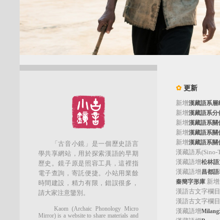
✿
更新
新增
漢藏語系層
新增
漢藏語系分
新增
漢藏語系關
新增
漢藏語系關
新增
漢藏語系關
「古音小鏡」是一個歷史語言
漢藏語系(Sino-Tib
學共享網站，用於探索漢語的早期
漢藏語增
松林語支(
歷史。鏡子原是照容工具，這裡指
漢藏語增
昌都語群
電子查詢，寄託便捷。小站用業餘
新增
秦簡字形庫
時間建設，精力有限，錯誤很多，
漢語古文字欄
請大家注意鑒別。
漢語古文字欄
Kaom (Archaic Phonology Micro
漢藏語增
Mila
Mirror) is a website to share materials and