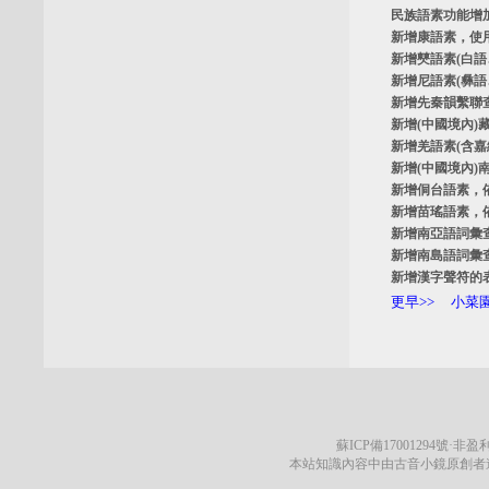
民族語素功能增
新增
康語素
，使
新增
僰語素
(白
新增
尼語素
(彝
新增
先秦韻繫聯
新增
(中國境內)
新增
羌語素
(含
新增
(中國境內)
新增
侗台語素
，
新增
苗瑤語素
，
新增
南亞語詞彙
新增
南島語詞彙
新增
漢字聲符的
更早>>
小菜園
蘇ICP備17001294號
·非盈利
本站知識內容中由古音小鏡原創者遵循