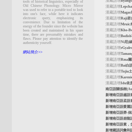
漢藏語增
Byan
tools of historical linguistics, especially of
Old Chinese Phonology. Micro Mirror
漢藏語增
Lepc
was used to refer to a portable tool to look
漢藏語增
Maga
into one's face, while here it indicates
electronic query, emphasizing its
漢藏語增
Raji
convenience. Due to limitation of the
漢藏語增
Mrui
energy of the founder since the website has
漢藏語增
Kho-
been created and maintained in his spare
time, there are presumably mistakes and
漢藏語增
Bodi
flaws. Please pay attention to identify the
漢藏語增
Ni尼(
authenticity yourself.
漢藏語增
rGyal
網站簡介>>
漢藏語增
Tama
漢藏語增
Rma
漢藏語增
Bai白
漢藏語增
Tuji
漢藏語增
Kare
漢藏語增
Idu依
南亞語關係樹
(A
新增南亞語
越語
新增南亞語
孟語
新增南亞語
愛麗
新增南亞語
莽-
新增南亞語
崩龍
新增
南亞語素
，
新增
藏語詞彙和