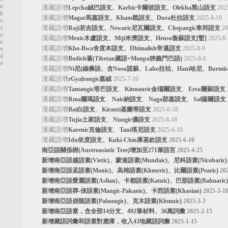
or
漢藏語增
Lepcha絨巴語支、Karbic卡爾彼語支、Olekha黑山語支
202
ok
漢藏語增
Magar馬嘉語支、Kham戡語支、Dura杜拉語支
2025-8-19
es
s
漢藏語增
Raji若吉語支、Newaric尼瓦爾語支、Chepangic車邦語支
20
he
漢藏語增
Mruic木盧語支、Miji米濟語支、Hruso魯蘇語支[暫]
2025-8-
as
漢藏語增
Kho-Bwa舍度本語支、Dhimalish帝邁語支
2025-8-9
re
nd
漢藏語增
Bodish蕃(Tibetan藏語+Monpa狹義門巴語)
2025-8-6
he
漢藏語增
Ni尼(緬彝語、含Nosu諾蘇、Laho拉祜、Hani哈尼、Burmis
漢藏語增
rGyalrongic嘉絨
2025-7-16
漢藏語增
、
、
Tamangic塔芒語支
Kinnauric金瑙爾語支
Ersu爾蘇語支
漢藏語增
、
、
、
Rma爾瑪語支
Naic納語支
Naga那嘉語支
Sal薩爾語支
漢藏語增
、
Bai白語支
Kiranti基蘭蒂語支
2025-6-18
漢藏語增
、
Tujia土家語支
Nungic儂語支
2025-6-18
漢藏語增
、
Karenic克倫語支
Tani塔尼語支
2025-6-10
漢藏語增
Idu依度語支
、
Kuki-Chin庫基欽語支
2025-6-10
南亞語關係樹
(Austroasiatic Tree)增加至271筆語言
2025-4-25
新增南亞語
越語素
(Vietic)、
蒙達語素
(Mundaic)、
尼科語素
(Nicobaric
新增南亞語
孟語素
(Monic)、
高棉語素
(Khmeric)、
比爾語素
(Pearic)
20
新增南亞語
愛麗語素
(Aslian)、
卡都語素
(Katuic)、
巴那語素
(Bahnaric
新增南亞語
莽-倈語素
(Mangic-Pakanic)、
卡西語素
(Khasian)
2025-3-1
新增南亞語
崩龍語素
(Palaungic)、
克木語素
(Khmuic)
2025-3-3
新增
南亞語素
，含全部14分支、492筆材料、36萬詞彙
2025-2-15
新增
藏語詞彙和語素對應庫
，收入43地藏語詞彙
2025-1-15