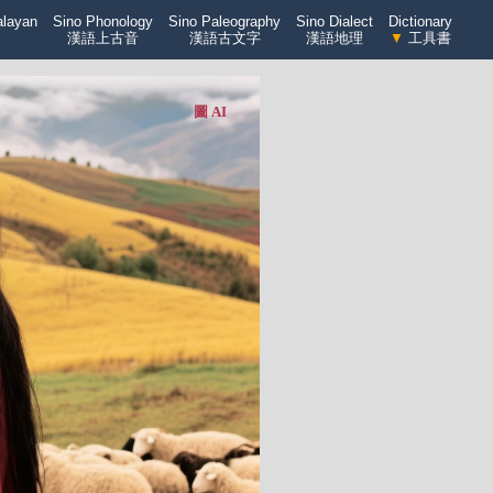
alayan
Sino Phonology
Sino Paleography
Sino Dialect
Dictionary
漢語上古音
漢語古文字
漢語地理
▼
工具書
圖 AI