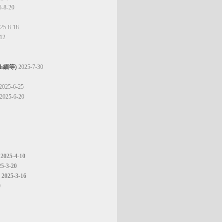
5-8-20
25-8-18
12
h緬等)
2025-7-30
2025-6-25
2025-6-20
)
2025-4-10
25-3-20
)
2025-3-16
0