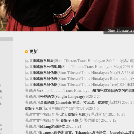
Sino-Tibetan/
✿
更新
新增
(Sino-Tibetan/Trans-Himalayan Subfamily
漢藏語系層級
新增
(Sino-Tibetan/Trans-Himalayan Map)
漢藏語系分佈地圖
2026-6
新增
(Sino-Tibetan/Trans-Himalayan Net)收入7
漢藏語系關係網
新增
(Sino-Tibetan/Trans-Himalayan Relation
漢藏語系關係表
新增
(Sino-Tibetan/Trans-Himalayan Tree)1
漢藏語系關係樹
言
漢藏語系(Sino-Tibetan/Trans-Himalayan)
填加完成56個語支的內部
期
漢藏語增
松林語支(Songlin Language)
2026-2-25
指
漢藏語增
新材料
昌都語群(Chamdoic 拉茉、拉茸瑪、察雅瑪)
2026-2-
餘
新增里耶(貳)全部字切片
秦簡字形庫
2026-1-5
，
漢語古文字欄目新增
(段理誠開發)
北大秦簡字形庫
2025-10-31
漢語古文字欄目新增
(胡孟強開發)
秦簡字形庫
2025-9-15
o
漢藏語增
Milang米朗語支
2025-8-24
nd
漢藏語增
Byangsic碧央斯語支、Tshanglaic倉洛語支、Gongduk工瀆
of