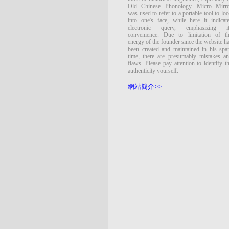
Old Chinese Phonology. Micro Mirr
was used to refer to a portable tool to lo
into one's face, while here it indicat
electronic query, emphasizing it
convenience. Due to limitation of t
energy of the founder since the website h
been created and maintained in his spa
time, there are presumably mistakes a
flaws. Please pay attention to identify t
authenticity yourself.
網站簡介>>