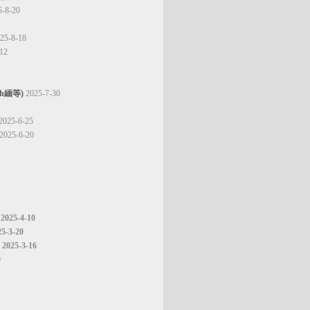
5-8-20
25-8-18
12
h緬等)
2025-7-30
2025-6-25
2025-6-20
)
2025-4-10
25-3-20
)
2025-3-16
0