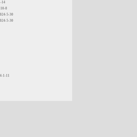
1-14
-10-8
024-5-30
024-5-30
4-1-11
）