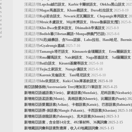
or
漢藏語增
Lepcha絨巴語支、Karbic卡爾彼語支、Olekha黑山語支
202
ok
漢藏語增
Magar馬嘉語支、Kham戡語支、Dura杜拉語支
2025-8-19
es
s
漢藏語增
Raji若吉語支、Newaric尼瓦爾語支、Chepangic車邦語支
20
he
漢藏語增
Mruic木盧語支、Miji米濟語支、Hruso魯蘇語支[暫]
2025-8-
as
漢藏語增
Kho-Bwa舍度本語支、Dhimalish帝邁語支
2025-8-9
re
nd
漢藏語增
Bodish蕃(Tibetan藏語+Monpa狹義門巴語)
2025-8-6
he
漢藏語增
Ni尼(緬彝語、含Nosu諾蘇、Laho拉祜、Hani哈尼、Burmis
漢藏語增
rGyalrongic嘉絨
2025-7-16
漢藏語增
、
、
Tamangic塔芒語支
Kinnauric金瑙爾語支
Ersu爾蘇語支
漢藏語增
、
、
、
Rma爾瑪語支
Naic納語支
Naga那嘉語支
Sal薩爾語支
漢藏語增
、
Bai白語支
Kiranti基蘭蒂語支
2025-6-18
漢藏語增
、
Tujia土家語支
Nungic儂語支
2025-6-18
漢藏語增
、
Karenic克倫語支
Tani塔尼語支
2025-6-10
漢藏語增
Idu依度語支
、
Kuki-Chin庫基欽語支
2025-6-10
南亞語關係樹
(Austroasiatic Tree)增加至271筆語言
2025-4-25
新增南亞語
越語素
(Vietic)、
蒙達語素
(Mundaic)、
尼科語素
(Nicobaric
新增南亞語
孟語素
(Monic)、
高棉語素
(Khmeric)、
比爾語素
(Pearic)
20
新增南亞語
愛麗語素
(Aslian)、
卡都語素
(Katuic)、
巴那語素
(Bahnaric
新增南亞語
莽-倈語素
(Mangic-Pakanic)、
卡西語素
(Khasian)
2025-3-1
新增南亞語
崩龍語素
(Palaungic)、
克木語素
(Khmuic)
2025-3-3
新增
南亞語素
，含全部14分支、492筆材料、36萬詞彙
2025-2-15
新增
藏語詞彙和語素對應庫
，收入43地藏語詞彙
2025-1-15