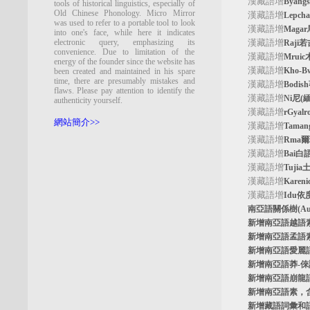
漢藏語增
Byan
tools of historical linguistics, especially of
Old Chinese Phonology. Micro Mirror
漢藏語增
Lepc
was used to refer to a portable tool to look
漢藏語增
Maga
into one's face, while here it indicates
electronic query, emphasizing its
漢藏語增
Raji
convenience. Due to limitation of the
漢藏語增
Mrui
energy of the founder since the website has
漢藏語增
Kho-
been created and maintained in his spare
time, there are presumably mistakes and
漢藏語增
Bodi
flaws. Please pay attention to identify the
漢藏語增
Ni尼(
authenticity yourself.
漢藏語增
rGyal
網站簡介>>
漢藏語增
Tama
漢藏語增
Rma
漢藏語增
Bai白
漢藏語增
Tuji
漢藏語增
Kare
漢藏語增
Idu依
南亞語關係樹
(A
新增南亞語
越語
新增南亞語
孟語
新增南亞語
愛麗
新增南亞語
莽-
新增南亞語
崩龍
新增
南亞語素
，
新增
藏語詞彙和