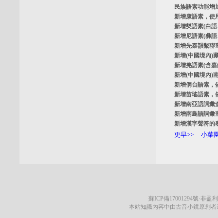
民族語素功能增
新增
康語素
，使
新增
僰語素
(白
新增
尼語素
(彝
新增
先秦韻繫聯
新增
(中國境內)
新增
羌語素
(含
新增
(中國境內)
新增
侗台語素
，
新增
苗瑤語素
，
新增
南亞語詞彙
新增
南島語詞彙
新增
漢字聲符的
更早>>
小菜園
蘇ICP備17001294號
·非盈利
本站知識內容中由古音小鏡原創者遵循