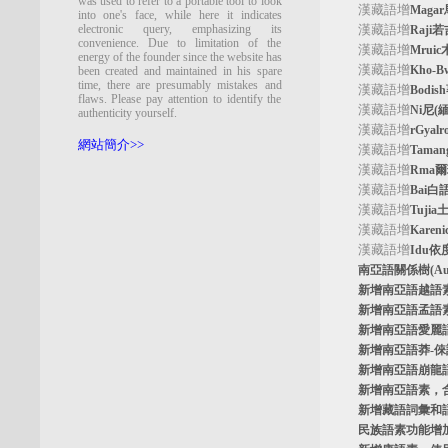
was used to refer to a portable tool to look
漢藏語增
Maga
into one's face, while here it indicates
electronic query, emphasizing its
漢藏語增
Raji
convenience. Due to limitation of the
漢藏語增
Mrui
energy of the founder since the website has
漢藏語增
Kho-
been created and maintained in his spare
time, there are presumably mistakes and
漢藏語增
Bodi
flaws. Please pay attention to identify the
漢藏語增
Ni尼(
authenticity yourself.
漢藏語增
rGyal
網站簡介>>
漢藏語增
Tama
漢藏語增
Rma
漢藏語增
Bai白
漢藏語增
Tuji
漢藏語增
Kare
漢藏語增
Idu依
南亞語關係樹
(A
新增南亞語
越語
新增南亞語
孟語
新增南亞語
愛麗
新增南亞語
莽-
新增南亞語
崩龍
新增
南亞語素
，
新增
藏語詞彙和
民族語素功能增