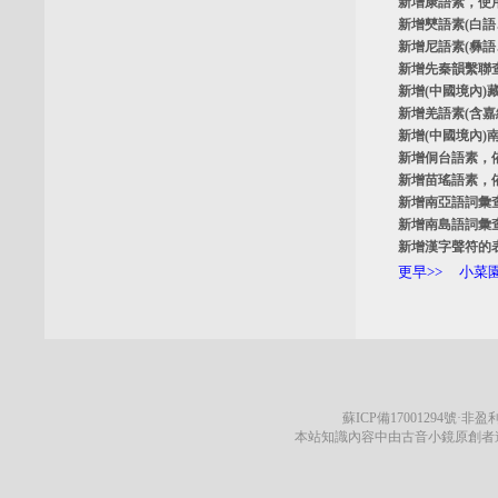
新增
康語素
，使
新增
僰語素
(白
新增
尼語素
(彝
新增
先秦韻繫聯
新增
(中國境內)
新增
羌語素
(含
新增
(中國境內)
新增
侗台語素
，
新增
苗瑤語素
，
新增
南亞語詞彙
新增
南島語詞彙
新增
漢字聲符的
更早>>
小菜園
蘇ICP備17001294號
·非盈利
本站知識內容中由古音小鏡原創者遵循