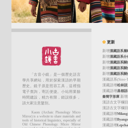
✿
更新
新增
漢藏語系層
新增
漢藏語系分
新增
漢藏語系關
新增
漢藏語系關
新增
漢藏語系關
「古音小鏡」是一個歷史語言
漢藏語系(Sino-Tib
學共享網站，用於探索漢語的早期
漢藏語增
松林語支(
歷史。鏡子原是照容工具，這裡指
漢藏語增
昌都語群
電子查詢，寄託便捷。小站用業餘
新增
秦簡字形庫
時間建設，精力有限，錯誤很多，
漢語古文字欄
請大家注意鑒別。
漢語古文字欄
Kaom (Archaic Phonology Micro
漢藏語增
Mila
Mirror) is a website to share materials and
漢藏語增
Byan
tools of historical linguistics, especially of
Old Chinese Phonology. Micro Mirror
漢藏語增
Lepc